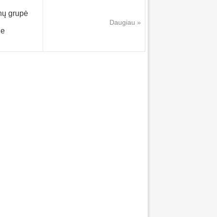
nų grupė
Daugiau »
Ne