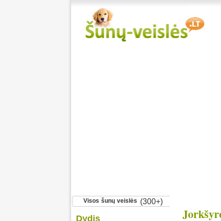
Visos šunų veislės
(300+)
Jorkšyro
Dydis