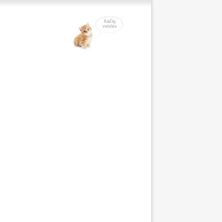
Kačių
veislės