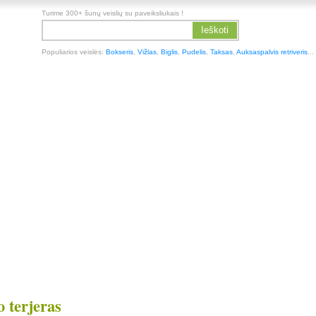
Turime 300+ šunų veislių su paveiksliukais !
Ieškoti
Populiarios veislės:
Bokseris
,
Vižlas
,
Biglis
,
Pudelis
,
Taksas
,
Auksaspalvis retriveris
...
 terjeras