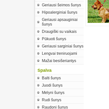
Geriausi šeimos šunys
Hipoalerginiai šunys
Geriausi apsauginiai
šunys
Draugiški su vaikais
Pūkuoti šunys
Geriausi sarginiai šunys
Lengvai treniruojami
Mažai besišeriantys
Spalva
Balti šunys
Juodi šunys
Mėlyni šunys
Rudi šunys
Raudoni šunys