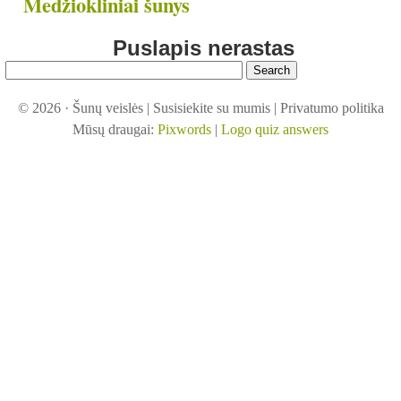
Medžiokliniai šunys
Puslapis nerastas
© 2026 ·
Šunų veislės
|
Susisiekite su mumis
|
Privatumo politika
Mūsų draugai:
Pixwords
|
Logo quiz answers
nys