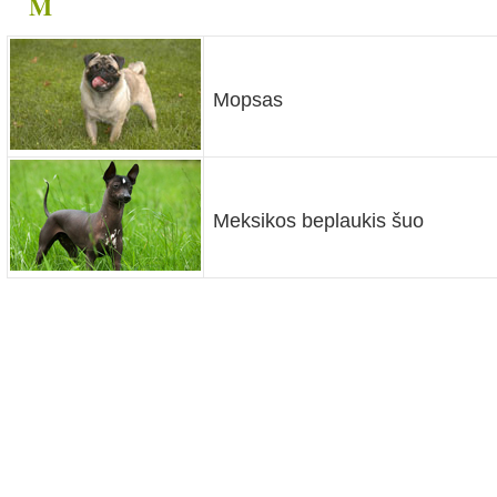
M
Mopsas
nys
Meksikos beplaukis šuo