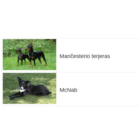
Mančesterio terjeras
McNab
en