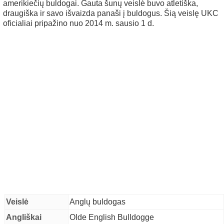
amerikiečių buldogai. Gauta šunų veislė buvo atletiška,
draugiška ir savo išvaizda panaši į buldogus. Šią veislę UKC
oficialiai pripažino nuo 2014 m. sausio 1 d.
Veislė
Anglų buldogas
Angliškai
Olde English Bulldogge
en