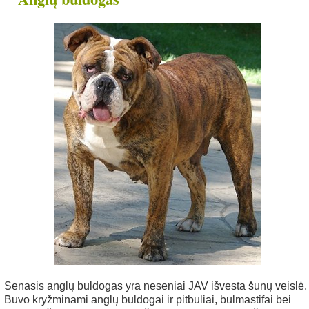
nys
Senasis anglų buldogas yra neseniai JAV išvesta šunų veislė.
Buvo kryžminami anglų buldogai ir pitbuliai, bulmastifai bei