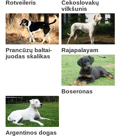
Rotveileris
Čekoslovakų
vilkšunis
Prancūzų baltai-
Rajapalayam
juodas skalikas
Boseronas
Argentinos dogas