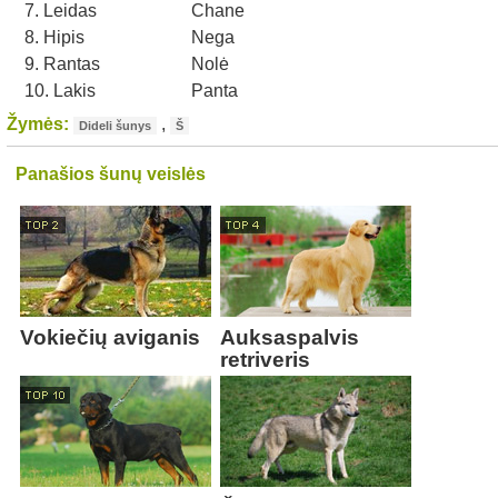
7. Leidas
Chane
8. Hipis
Nega
9. Rantas
Nolė
10. Lakis
Panta
Žymės:
,
Dideli šunys
Š
Panašios šunų veislės
Vokiečių aviganis
Auksaspalvis
retriveris