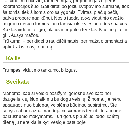
Tai vidutinio dydžio, raumeningas, proporcingas ir geros
koordinacijos šuo. Gali dirbti be jokių kvėpavimo sutrikimų tie
šaltomis, tiek šiltomis oro sąlygomis. Tvirtas, plačių pečių,
galva proporcinga kūnui. Nosis juoda, akys vidutinio dydžio,
migdolo riešuto formos, nuo tamsiai iki šviesiai rudos spalvos.
Kaklas vidutinio ilgio, platus ir truputėlį lenktas. Krūtinė plati ir
gili. Ausys mažos.
Trūkumai – per didelis raukšlėjimasis, per maža pigmentacija
aplink akis, nosį ir burną.
Kailis
Trumpas, vidutinio tankumo, blizgus.
Sveikata
Manoma, kad ši veislė pasižymi geresne sveikata nei
daugelis kitų šiuolaikinių buldogų veislių. Žinoma, jie nėra
apsaugoti nuo buldogų veislėms būdingų susirgimų. Šie
šunys dabar dažnai naudojami svoriams tempti, terapijoms ir
paklusnumo mokymams. Turi gerus plaučius, todėl karštą
dieną jų nereikia laikyti vėsioje patalpoje.