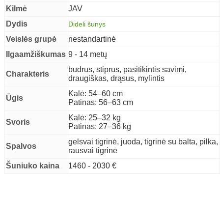
Kilmė
JAV
Dydis
Dideli šunys
Veislės grupė
nestandartinė
Ilgaamžiškumas
9 - 14 metų
budrus, stiprus, pasitikintis savimi,
Charakteris
draugiškas, drąsus, mylintis
Kalė: 54–60 cm
Ūgis
Patinas: 56–63 cm
Kalė: 25–32 kg
Svoris
Patinas: 27–36 kg
gelsvai tigrinė, juoda, tigrinė su balta, pilka,
Spalvos
rausvai tigrinė
Šuniuko kaina
1460 - 2030 €