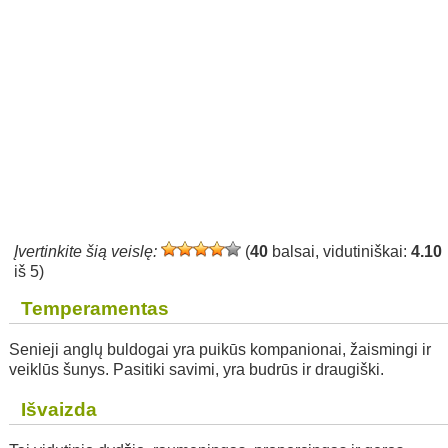
Įvertinkite šią veislę:
(
40
balsai, vidutiniškai:
4.10
iš 5)
Temperamentas
Senieji anglų buldogai yra puikūs kompanionai, žaismingi ir
veiklūs šunys. Pasitiki savimi, yra budrūs ir draugiški.
Išvaizda