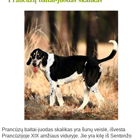
nys
Prancūzų baltai-juodas skalikas yra šunų veislė, išvesta
Prancūzijoje XIX amžiaus viduryje. Jie yra kilę iš Sentonžo