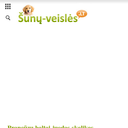
Prancūzų baltai-juodas skalikas