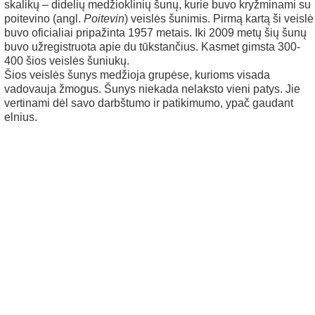
skalikų – didelių medžioklinių šunų, kurie buvo kryžminami su
poitevino (angl.
Poitevin
) veislės šunimis. Pirmą kartą ši veislė
buvo oficialiai pripažinta 1957 metais. Iki 2009 metų šių šunų
buvo užregistruota apie du tūkstančius. Kasmet gimsta 300-
400 šios veislės šuniukų.
Šios veislės šunys medžioja grupėse, kurioms visada
vadovauja žmogus. Šunys niekada nelaksto vieni patys. Jie
vertinami dėl savo darbštumo ir patikimumo, ypač gaudant
elnius.
en