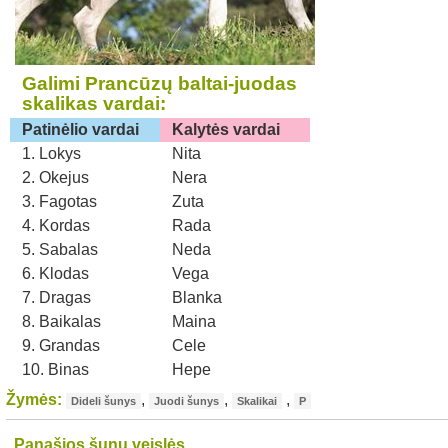
Galimi Prancūzų baltai-juodas
skalikas vardai:
Patinėlio vardai
Kalytės vardai
1. Lokys
Nita
2. Okejus
Nera
3. Fagotas
Zuta
4. Kordas
Rada
5. Sabalas
Neda
6. Klodas
Vega
7. Dragas
Blanka
8. Baikalas
Maina
9. Grandas
Cele
10. Binas
Hepe
Žymės:
,
,
,
Dideli šunys
Juodi šunys
Skalikai
P
Panašios šunų veislės