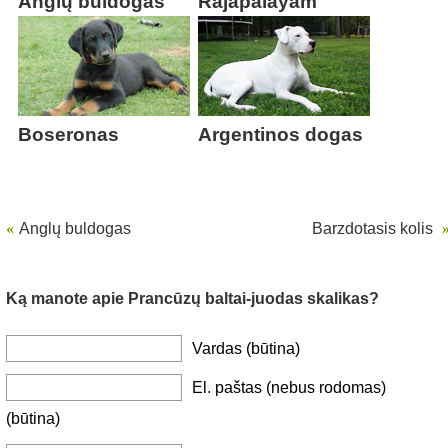
Anglų buldogas
Rajapalayam
Boseronas
Argentinos dogas
«
Anglų buldogas
Barzdotasis kolis
Ką manote apie Prancūzų baltai-juodas skalikas?
Vardas (būtina)
El. paštas (nebus rodomas)
(būtina)