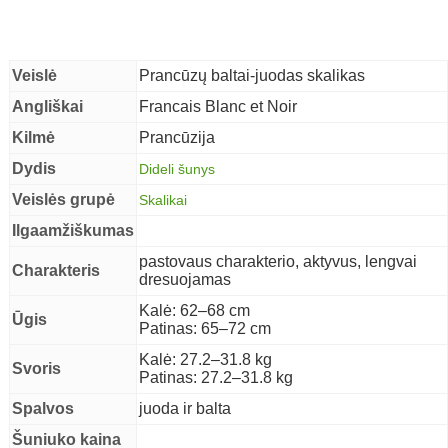
Veislė
Prancūzų baltai-juodas skalikas
Angliškai
Francais Blanc et Noir
Kilmė
Prancūzija
Dydis
Dideli šunys
Veislės grupė
Skalikai
Ilgaamžiškumas
pastovaus charakterio, aktyvus, lengvai
Charakteris
dresuojamas
Kalė: 62–68 cm
Ūgis
Patinas: 65–72 cm
Kalė: 27.2–31.8 kg
Svoris
Patinas: 27.2–31.8 kg
Spalvos
juoda ir balta
Šuniuko kaina