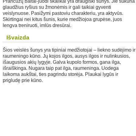
Prancūzų baltai-juodi skalikai yra draugiški šunys. Jie sukuria
glaudžius ryšius su žmonėmis ir gali taikiai gyventi
veislynuose. Pasižymi pastoviu charakteriu, yra aktyvūs.
Skirtingai nei kitus šunis, kurie medžiojoa grupėse, juos
lengva treniruoti, imlūs dresūrai.
Išvaizda
Šios veislės šunys yra tipiniai medžiotojai – liekno sudėjimo ir
raumeningo kūno. Jų kojos ilgos, ausys ilgos ir nulinkusios,
išaugusios akių lygyje. Galva kupolo formos, gana ilga,
išraiškinga. Nugara taip pat ilga, raumeninga. Uodega
laikoma aukštai, ties pagrindu storėja. Plaukai lygūs ir
prigludę prie kūno.