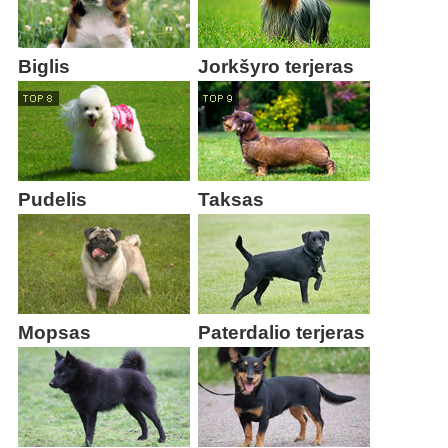
Biglis
Jorkšyro terjeras
Pudelis
Taksas
Mopsas
Paterdalio terjeras