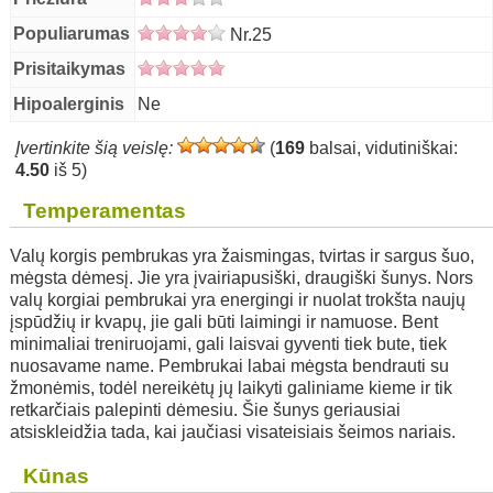
Populiarumas
Nr.25
Prisitaikymas
Hipoalerginis
Ne
Įvertinkite šią veislę:
(
169
balsai, vidutiniškai:
4.50
iš 5)
Temperamentas
Valų korgis pembrukas yra žaismingas, tvirtas ir sargus šuo,
mėgsta dėmesį. Jie yra įvairiapusiški, draugiški šunys. Nors
valų korgiai pembrukai yra energingi ir nuolat trokšta naujų
įspūdžių ir kvapų, jie gali būti laimingi ir namuose. Bent
minimaliai treniruojami, gali laisvai gyventi tiek bute, tiek
nuosavame name. Pembrukai labai mėgsta bendrauti su
žmonėmis, todėl nereikėtų jų laikyti galiniame kieme ir tik
retkarčiais palepinti dėmesiu. Šie šunys geriausiai
atsiskleidžia tada, kai jaučiasi visateisiais šeimos nariais.
Kūnas