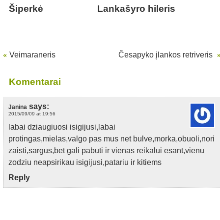
Šiperkė
Lankašyro hileris
«
Veimaraneris
Česapyko įlankos retriveris
Komentarai
says:
Janina
2015/09/09 at 19:56
labai dziaugiuosi isigijusi,labai
protingas,mielas,valgo pas mus net bulve,morka,obuoli,nori
zaisti,sargus,bet gali pabuti ir vienas reikalui esant,vienu
zodziu neapsirikau isigijusi,patariu ir kitiems
Reply