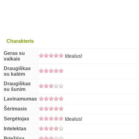
Charakteris
Geras su
Idealus!
vaikais
Draugiškas
su katėm
Draugiškas
su šunim
Lavinamumas
Šėrimasis
Sergėtojas
Idealus!
Intelektas
Priežiūra