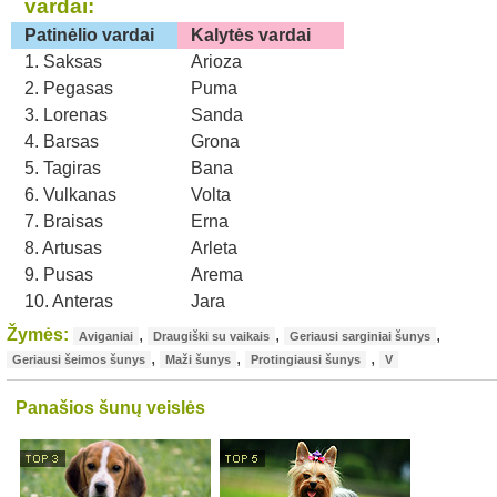
vardai:
Patinėlio vardai
Kalytės vardai
1. Saksas
Arioza
2. Pegasas
Puma
3. Lorenas
Sanda
4. Barsas
Grona
5. Tagiras
Bana
6. Vulkanas
Volta
7. Braisas
Erna
8. Artusas
Arleta
9. Pusas
Arema
10. Anteras
Jara
Žymės:
,
,
,
Aviganiai
Draugiški su vaikais
Geriausi sarginiai šunys
,
,
,
Geriausi šeimos šunys
Maži šunys
Protingiausi šunys
V
Panašios šunų veislės