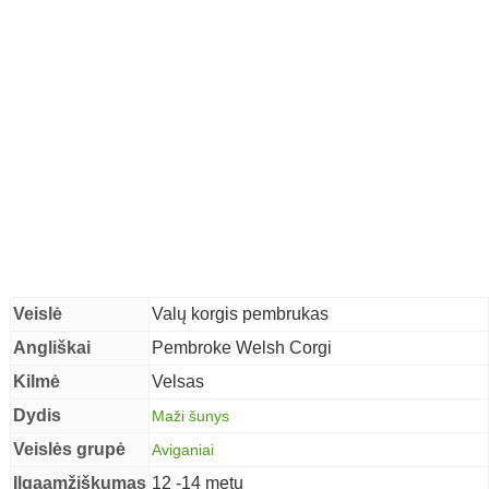
Veislė
Valų korgis pembrukas
Angliškai
Pembroke Welsh Corgi
Kilmė
Velsas
Dydis
Maži šunys
Veislės grupė
Aviganiai
en
Ilgaamžiškumas
12 -14 metų