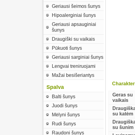
Geriausi šeimos šunys
Hipoalerginiai šunys
Geriausi apsauginiai
šunys
Draugiški su vaikais
Pūkuoti šunys
Geriausi sarginiai šunys
Lengvai treniruojami
Mažai besišeriantys
Charakter
Spalva
Geras su
Balti šunys
vaikais
Juodi šunys
Draugišk
su katėm
Mėlyni šunys
Draugišk
Rudi šunys
su šunim
Raudoni šunys