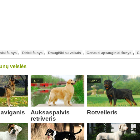
,
,
,
,
niai šunys
Dideli šunys
Draugiški su vaikais
Geriausi apsauginiai šunys
G
unų veislės
 aviganis
Auksaspalvis
Rotveileris
retriveris