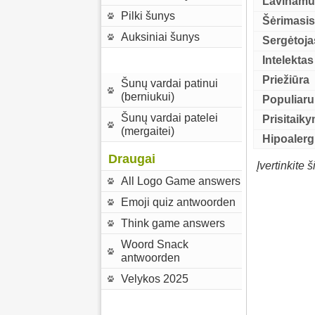
Lavinam
Pilki šunys
Šėrimasi
Auksiniai šunys
Sergėtoja
Intelektas
Priežiūra
Šunų vardai patinui
(berniukui)
Populiar
Šunų vardai patelei
Prisitaik
(mergaitei)
Hipoalerg
Draugai
Įvertinkite š
All Logo Game answers
Emoji quiz antwoorden
Think game answers
Woord Snack
antwoorden
Velykos 2025