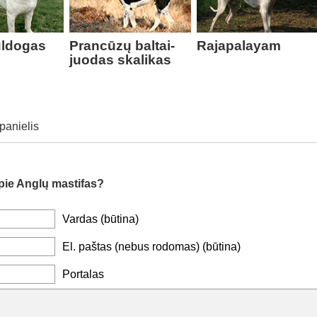
uldogas
Prancūzų baltai-
Rajapalayam
juodas skalikas
panielis
pie Anglų mastifas?
Vardas (būtina)
El. paštas (nebus rodomas) (būtina)
Portalas