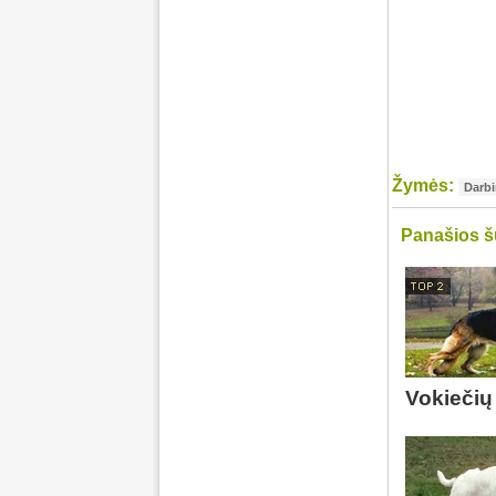
Žymės:
Darbi
Panašios š
Vokiečių