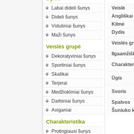
Labai dideli šunys
Veislė
Angliškai
Dideli šunys
Kilmė
Vidutiniai šunys
Dydis
Maži šunys
Veislės g
Veislės grupė
Ilgaamži
Dekoratyviniai šunys
Charakter
Sportiniai šunys
Skalikai
Ūgis
Terjerai
Svoris
Medžiokliniai šunys
Darbiniai šunys
Spalvos
Aviganiai
Šuniuko 
Charakteristika
Protingiausi šunys