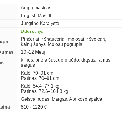
Anglų mastifas
English Mastiff
Jungtinė Karalystė
Dideli šunys
Pinčeriai ir šnauceriai, molosai ir šveicarų
rupė
kalnų šunys. Molosų pogrupis
škumas
10 -12 Metų
kilnus, prieraišus, gero būdo, drąsus, ramus,
is
sargus
Kalė: 70–91 cm
Patinas: 70–91 cm
Kalė: 54.4–77.1 kg
Patinas: 72.6–104.3 kg
Gelsvai rudas, Margas, Abrikoso spalva
kaina
810 - 1220 €