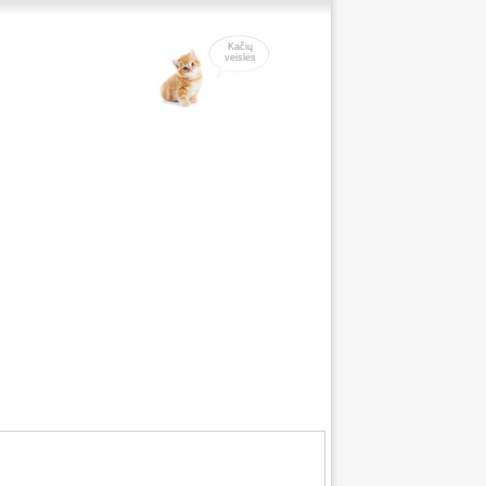
Kačių
veislės