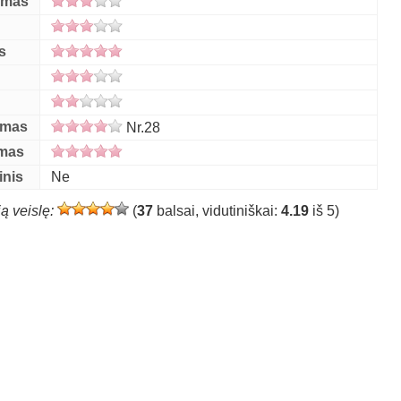
umas
s
s
umas
Nr.28
ymas
inis
Ne
ią veislę:
(
37
balsai, vidutiniškai:
4.19
iš 5)