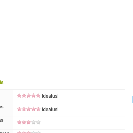
is
Idealus!
as
Idealus!
as