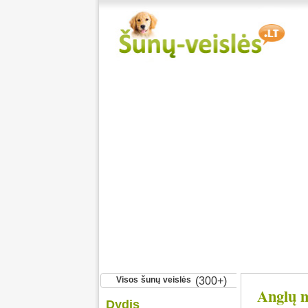
Visos šunų veislės
(300+)
Anglų m
Dydis