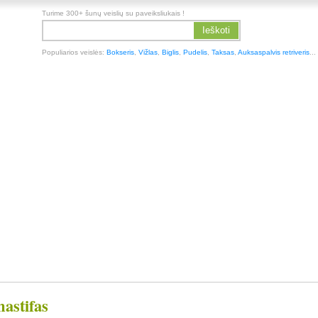
Turime 300+ šunų veislių su paveiksliukais !
Ieškoti
Populiarios veislės:
Bokseris
,
Vižlas
,
Biglis
,
Pudelis
,
Taksas
,
Auksaspalvis retriveris
...
astifas