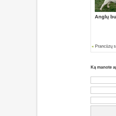
Anglų b
«
Prancūzų s
Ką manote a