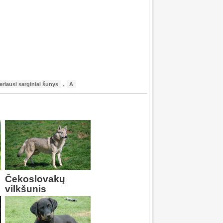
,
eriausi sarginiai šunys
A
Čekoslovakų
vilkšunis