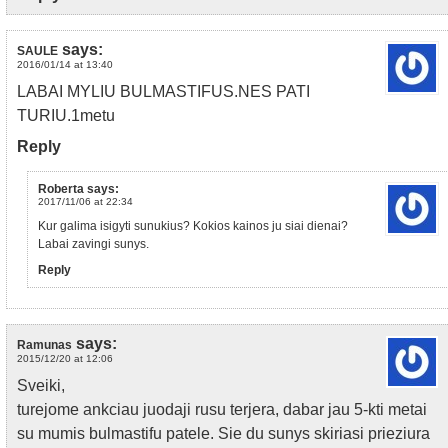
says:
SAULE
2016/01/14 at 13:40
LABAI MYLIU BULMASTIFUS.NES PATI
TURIU.1metu
Reply
Roberta
says:
2017/11/06 at 22:34
Kur galima isigyti sunukius? Kokios kainos ju siai dienai?
Labai zavingi sunys.
Reply
says:
Ramunas
2015/12/20 at 12:06
Sveiki,
turejome ankciau juodaji rusu terjera, dabar jau 5-kti metai
su mumis bulmastifu patele. Sie du sunys skiriasi prieziura