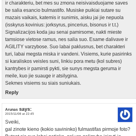
ir charakteriu, bet mes su zmona neisivaisduojame saves
be salia esancio bulmastifo. Musiske puikiai sutare su
mazais vaikais, katemis ir sunimis, aisku jai jie nepuola
(isskyrus kovinius: jorksyrus, pincerius, bisonus ir t.t.)
Signalizacijos koda jau senai pamirsome, nakti mieste
tamsiose vietose ramus, nes salia suo. Esame dalivave ir
AGILITY varzybose. Suo labai paklusnus, bet charakteri
turi, labai megsta miska ir vandeni. Visiems, kurie pasirinks
si karaliskos veisles suni, linkiu pora metu (kol subres)
kantrybes ir pamirsti pykti, sie sunys megsta geruma ir
meile, kuo jie suauge ir atsilygina.
Sekmes visiems su siais suniukais.
Reply
says:
Arunas
2015/11/08 at 22:45
Sveiki,
gal zinote kieno (kokio savininko) fulmastifas pirmoje foto?