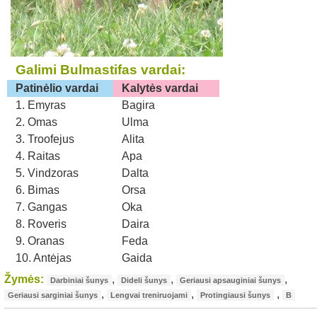
Galimi Bulmastifas vardai:
Patinėlio vardai
Kalytės vardai
1. Emyras
Bagira
2. Omas
Ulma
3. Troofejus
Alita
4. Raitas
Apa
5. Vindzoras
Dalta
6. Bimas
Orsa
7. Gangas
Oka
8. Roveris
Daira
9. Oranas
Feda
10. Antėjas
Gaida
Žymės:
,
,
,
Darbiniai šunys
Dideli šunys
Geriausi apsauginiai šunys
,
,
,
Geriausi sarginiai šunys
Lengvai treniruojami
Protingiausi šunys
B