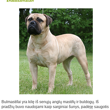
nys
Bulmastifai yra kilę iš senųjų anglų mastifų ir buldogų. Iš
pradžių buvo naudojami kaip sarginiai šunys, padėję saugotis