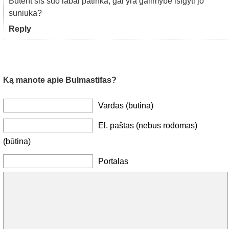
Butent sis suo labai patinka, gal yra galimybe isigyti jo
suniuka?
Reply
Ką manote apie Bulmastifas?
Vardas (būtina)
El. paštas (nebus rodomas)
(būtina)
Portalas