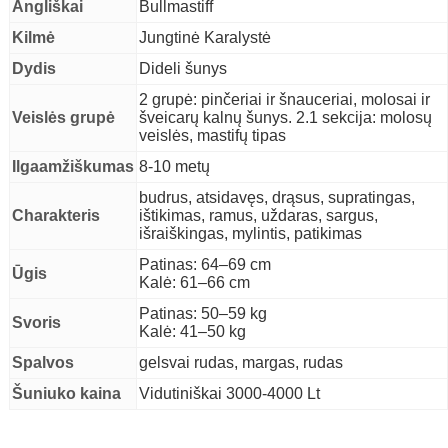
Angliškai
Bullmastiff
Kilmė
Jungtinė Karalystė
Dydis
Dideli šunys
2 grupė: pinčeriai ir šnauceriai, molosai ir
Veislės grupė
šveicarų kalnų šunys. 2.1 sekcija: molosų
veislės, mastifų tipas
Ilgaamžiškumas
8-10 metų
budrus, atsidavęs, drąsus, supratingas,
Charakteris
ištikimas, ramus, uždaras, sargus,
išraiškingas, mylintis, patikimas
Patinas: 64–69 cm
Ūgis
Kalė: 61–66 cm
Patinas: 50–59 kg
Svoris
Kalė: 41–50 kg
Spalvos
gelsvai rudas, margas, rudas
Šuniuko kaina
Vidutiniškai 3000-4000 Lt