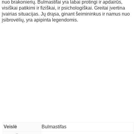
nuo brakonierių. Bulmastifai yra labai protingi ir apdairūs,
visiškai patikimi ir fiziškai, ir psichologiškai. Greitai įvertina
įvairias situacijas. Jų drąsa, ginant šeimininkus ir namus nuo
įsibrovėlių, yra apipinta legendomis.
Veislė
Bulmastifas
en