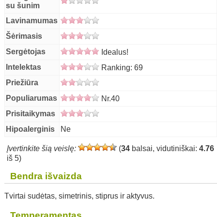
su šunim
Lavinamumas
Šėrimasis
Sergėtojas
Idealus!
Intelektas
Ranking: 69
Priežiūra
Populiarumas
Nr.40
Prisitaikymas
Hipoalerginis
Ne
Įvertinkite šią veislę:
(
34
balsai, vidutiniškai:
4.76
iš 5)
Bendra išvaizda
Tvirtai sudėtas, simetrinis, stiprus ir aktyvus.
Temperamentas