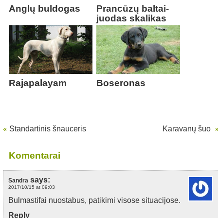
Anglų buldogas
Prancūzų baltai-
juodas skalikas
Rajapalayam
Boseronas
«
Standartinis šnauceris
Karavanų šuo
Komentarai
says:
Sandra
2017/10/15 at 09:03
Bulmastifai nuostabus, patikimi visose situacijose.
Reply