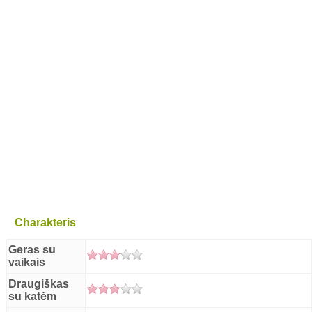
Charakteris
Geras su
vaikais
Draugiškas
su katėm
en