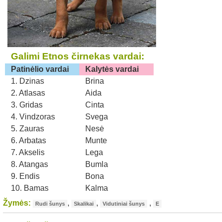
Galimi Etnos čirnekas vardai:
Patinėlio vardai
Kalytės vardai
1. Dzinas
Brina
2. Atlasas
Aida
3. Gridas
Cinta
4. Vindzoras
Svega
5. Zauras
Nesė
6. Arbatas
Munte
7. Akselis
Lega
8. Atangas
Bumla
9. Endis
Bona
10. Bamas
Kalma
Žymės:
,
,
,
Rudi šunys
Skalikai
Vidutiniai šunys
E