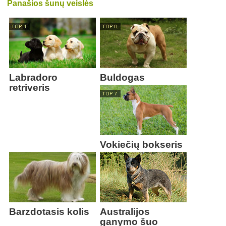
Panašios šunų veislės
Labradoro
Buldogas
retriveris
Vokiečių bokseris
Barzdotasis kolis
Australijos
ganymo šuo