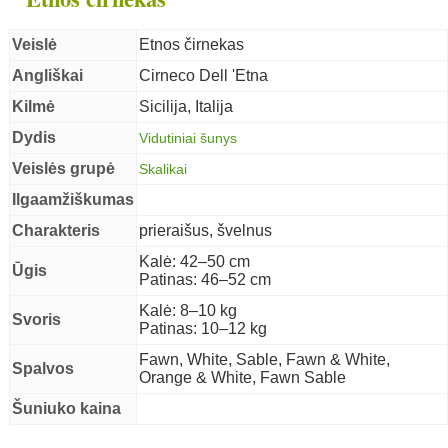
Veislė
Etnos čirnekas
Angliškai
Cirneco Dell 'Etna
Kilmė
Sicilija, Italija
Dydis
Vidutiniai šunys
Veislės grupė
Skalikai
nys
Ilgaamžiškumas
Charakteris
prieraišus, švelnus
Kalė: 42–50 cm
Ūgis
Patinas: 46–52 cm
Kalė: 8–10 kg
Svoris
Patinas: 10–12 kg
Fawn, White, Sable, Fawn & White,
Spalvos
Orange & White, Fawn Sable
Šuniuko kaina