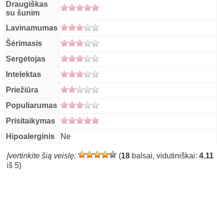
Draugiškas
su šunim
Lavinamumas
Šėrimasis
Sergėtojas
Intelektas
Priežiūra
Populiarumas
Prisitaikymas
Hipoalerginis
Ne
Įvertinkite šią veislę:
(
18
balsai, vidutiniškai:
4.11
iš 5)