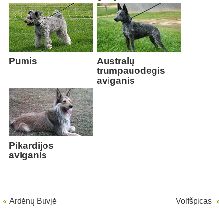
Pumis
Australų
trumpauodegis
aviganis
Pikardijos
aviganis
«
Ardėnų Buvjė
Volfšpicas