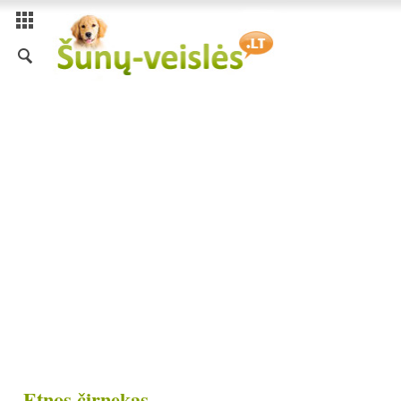
Etnos čirnekas