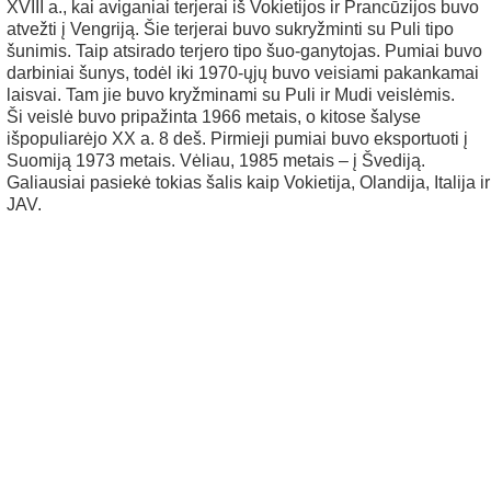
XVIII a., kai aviganiai terjerai iš Vokietijos ir Prancūzijos buvo
atvežti į Vengriją. Šie terjerai buvo sukryžminti su Puli tipo
šunimis. Taip atsirado terjero tipo šuo-ganytojas. Pumiai buvo
darbiniai šunys, todėl iki 1970-ųjų buvo veisiami pakankamai
laisvai. Tam jie buvo kryžminami su Puli ir Mudi veislėmis.
Ši veislė buvo pripažinta 1966 metais, o kitose šalyse
išpopuliarėjo XX a. 8 deš. Pirmieji pumiai buvo eksportuoti į
Suomiją 1973 metais. Vėliau, 1985 metais – į Švediją.
Galiausiai pasiekė tokias šalis kaip Vokietija, Olandija, Italija ir
JAV.
en