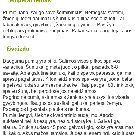
Temperamentas
Pumiai labai saugo savo šeimininkus. Nemėgsta svetimų
žmonių, todėl dar mažus šuniukus būtina socializuoti. Tai
labai aktyvūs, gyvybingi, žaismingi gyvūnai. Pasižymi
neblogais protiniais gebėjimais. Pakankamai daug loja. Juos
lengva dresuoti.
Išvaizda
Dauguma pumių yra pilki. Galimos visos pilkos spalvos
variacijos. Šuniukai gimsta juodi, o pilkėti pradeda 6-8
savaitę. Apie galutinę šuniukų kailio spalvą paprastai galima
spręsti pagal tėvus. Kitos leidžiamos spalvos yra juoda, balta
ir gelsvai ruda su tamsesne „kauke“. Taip pat gali būti ir kitokių
spalvų šunų, bet parodose jos neleidžiamos.
Pagrindinė pumių skiriamasis ženklas yra ausys, jos visada
gyvybingos. Išaugusios aukštai, galiukai pariesti žemyn.
Padengtos ilgesniais plaukais nei kūnas.
Pumiai lengvi, šiek tiek kvadratinio sudėjimo. Atrodo
aukštesni nei iš tiesų yra, nes turi storą kailį. Galva ilga,
siaura. Snukis sudaro 45 proc. galvos ilgio, koks yra atstumas
iki kaklo. Akys mažos, tamsios. Judesiai energingi, kaip ir pats