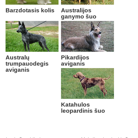
Barzdotasis kolis
Australijos
ganymo šuo
Australų
Pikardijos
trumpauodegis
aviganis
aviganis
Katahulos
leopardinis šuo