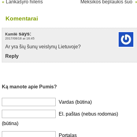
«
Lankašyro hileris
Meksikos beplaukis šuo
Komentarai
says:
Kamilė
2017/08/18 at 16:45
Ar yra šių šunų veislynų Lietuvoje?
Reply
Ką manote apie Pumis?
Vardas (būtina)
El. paštas (nebus rodomas)
(būtina)
Portalas