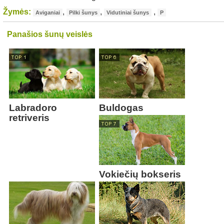
Žymės:
,
,
,
Aviganiai
Pilki šunys
Vidutiniai šunys
P
Panašios šunų veislės
Labradoro
Buldogas
retriveris
Vokiečių bokseris