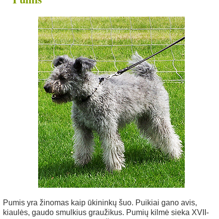
nys
Pumis yra žinomas kaip ūkininkų šuo. Puikiai gano avis,
kiaulės, gaudo smulkius graužikus. Pumių kilmė sieka XVII-