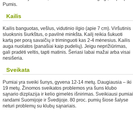
Pumis.
Kailis
Kailis banguotas, vešlus, vidutinio ilgio (apie 7 cm). Viršutinis
sluoksnis šiurkštus, o pavilnė minkšta. Kailį reikia šukuoti
kartą per porą savaičių ir triminguoti kas 2-4 mėnesius. Kailis
auga nuolatos (panašiai kaip pudelių). Jeigu neprižiūrimas,
gali pradėti veltis, tapti matinis. Šeriasi labai mažai arba visai
nesišeria.
Sveikata
Pumiai yra sveiki šunys, gyvena 12-14 metų. Daugiausia – iki
19 metų. Žinomos sveikatos problemos yra šuns klubo
sąnario dizplazija ir kelio girnelės išnirimas. Sveikiausi pumia
randami Suomijoje ir Švedijoje. 80 proc. pumių šiose šalyse
neturi problemų su klubų sąnariais.