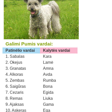
Galimi Pumis vardai:
Patinėlio vardai
Kalytės vardai
1. Sabalas
Kara
2. Okejus
Larnė
3. Granatas
Amna
4. Alkoras
Avda
5. Zembas
Rumba
6. Saigûras
Bona
7. Cezaris
Egida
8. Remas
Liuka
9. Ajaksas
Gama
10. Askeras
Ega