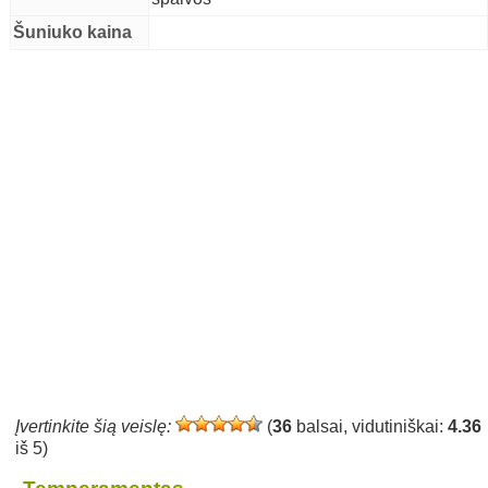
Šuniuko kaina
Įvertinkite šią veislę:
(
36
balsai, vidutiniškai:
4.36
iš 5)