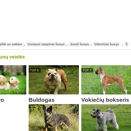
,
,
,
,
iški su vaikais
Geriausi sarginiai šunys
Juodi šunys
Vidutiniai šunys
Š
unų veislės
ro
Buldogas
Vokiečių bokseris