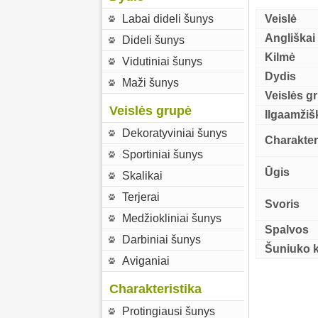
Labai dideli šunys
Veislė
Angliškai
Dideli šunys
Kilmė
Vidutiniai šunys
Dydis
Maži šunys
Veislės g
Veislės grupė
Ilgaamži
Dekoratyviniai šunys
Charakter
Sportiniai šunys
Ūgis
Skalikai
Terjerai
Svoris
Medžiokliniai šunys
Spalvos
Darbiniai šunys
Šuniuko 
Aviganiai
Charakteristika
Protingiausi šunys