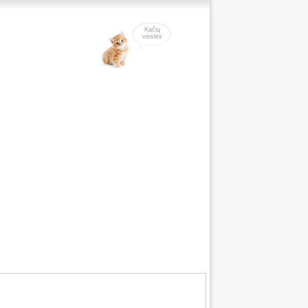
Kačių
veislės