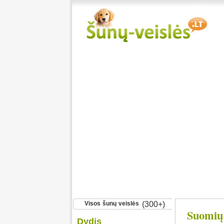
Visos šunų veislės
(300+)
Suomių
Dydis