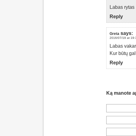
Labas rytas 
Reply
says:
Greta
2016/07/19 at 19:
Labas vakar
Kur būtų gal
Reply
Ką manote a