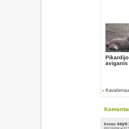
Pikardij
aviganis
«
Kavalieriau
Komentar
says:
Kestas
2017/02/04 at 07: