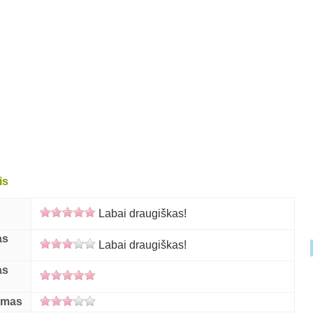
is
Labai draugiškas!
as
Labai draugiškas!
as
umas