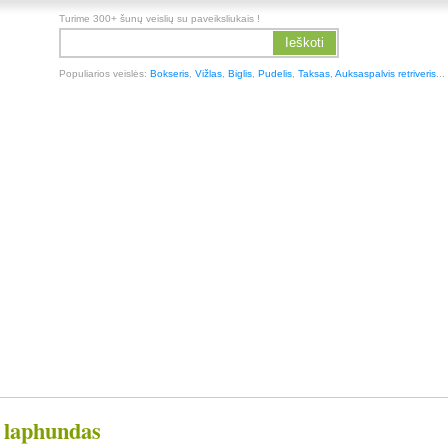
Turime 300+ šunų veislių su paveiksliukais !
Ieškoti
Populiarios veislės:
Bokseris
,
Vižlas
,
Biglis
,
Pudelis
,
Taksas
,
Auksaspalvis retriveris
...
 laphundas