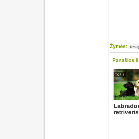
Žymės:
Draug
Panašios š
Labrado
retriveris