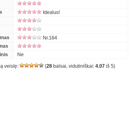
s
s
Idealus!
umas
Nr.164
ymas
inis
Ne
ią veislę:
(
28
balsai, vidutiniškai:
4.07
iš 5)