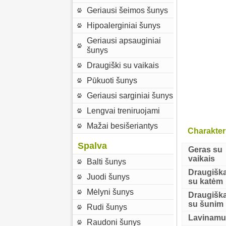
Geriausi šeimos šunys
Hipoalerginiai šunys
Geriausi apsauginiai
šunys
Draugiški su vaikais
Pūkuoti šunys
Geriausi sarginiai šunys
Lengvai treniruojami
Mažai besišeriantys
Charakter
Spalva
Geras su
vaikais
Balti šunys
Draugišk
Juodi šunys
su katėm
Mėlyni šunys
Draugišk
su šunim
Rudi šunys
Lavinam
Raudoni šunys