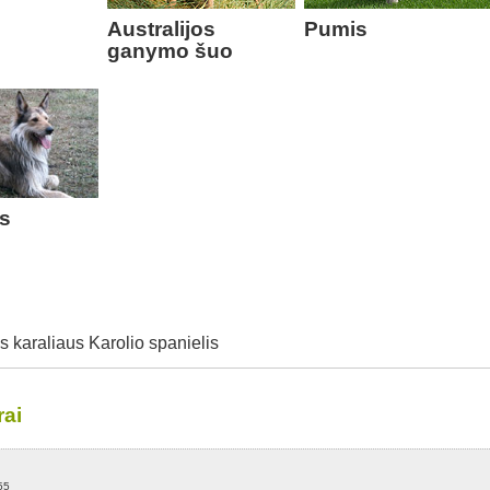
Australijos
Pumis
ganymo šuo
os
s karaliaus Karolio spanielis
ai
55