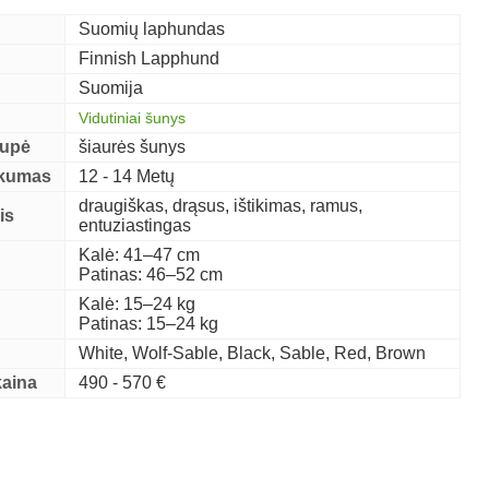
Suomių laphundas
Finnish Lapphund
Suomija
Vidutiniai šunys
rupė
šiaurės šunys
škumas
12 - 14 Metų
draugiškas, drąsus, ištikimas, ramus,
is
entuziastingas
Kalė: 41–47 cm
Patinas: 46–52 cm
Kalė: 15–24 kg
Patinas: 15–24 kg
White, Wolf-Sable, Black, Sable, Red, Brown
kaina
490 - 570 €