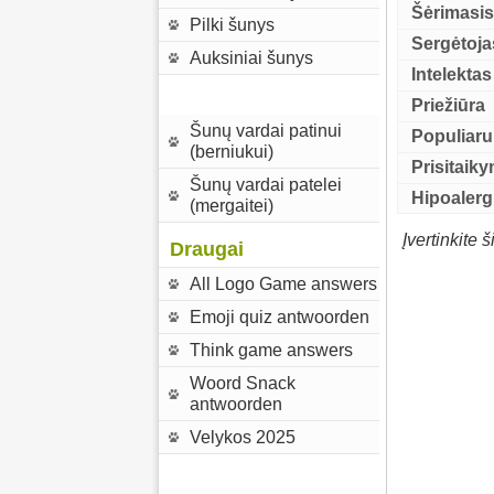
Šėrimasi
Pilki šunys
Sergėtoja
Auksiniai šunys
Intelektas
Priežiūra
Šunų vardai patinui
Populiar
(berniukui)
Prisitaik
Šunų vardai patelei
Hipoalerg
(mergaitei)
Įvertinkite š
Draugai
All Logo Game answers
Emoji quiz antwoorden
Think game answers
Woord Snack
antwoorden
Velykos 2025