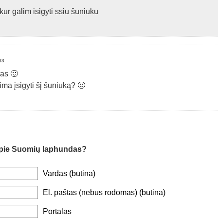
kur galim isigyti ssiu šuniuku
33
as 🙂
ima įsigyti šį šuniuką? 🙂
pie Suomių laphundas?
Vardas (būtina)
El. paštas (nebus rodomas) (būtina)
Portalas